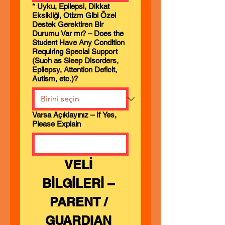
*
Uyku, Epilepsi, Dikkat
Eksikliği, Otizm Gibi Özel
Destek Gerektiren Bir
Durumu Var mı? – Does the
Student Have Any Condition
Requiring Special Support
(Such as Sleep Disorders,
Epilepsy, Attention Deficit,
Autism, etc.)?
Varsa Açıklayınız – If Yes,
Please Explain
VELİ 
BİLGİLERİ – 
PARENT / 
GUARDIAN 