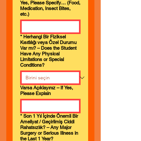
Yes, Please Specify… (Food,
Medication, Insect Bites,
etc.)
*
Herhangi Bir Fiziksel
Kısıtlılığı veya Özel Durumu
Var mı? – Does the Student
Have Any Physical
Limitations or Special
Conditions?
Varsa Açıklayınız – If Yes,
Please Explain
*
Son 1 Yıl İçinde Önemli Bir
Ameliyat / Geçirilmiş Ciddi
Rahatsızlık? – Any Major
Surgery or Serious Illness in
the Last 1 Year?