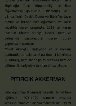
görevle tayin edilmiş ve burada Modern Dans
Topluluğu İdari Yönetmenliği ile Bale
Öğretmenliği görevlerini üstlenmiştir. 2011
yılında İzmir Devlet Opera ve Balesi'ne tayin
olmuş ve burada bale öğretmeni ve solist
repetitör olarak çalışmıştır. 2013 yılı Kasım
ayından itibaren Antalya Devlet Opera ve
Balesi'nde başkoreograf olarak görev
yapmaya başlamıştır.
Murat Akaoğlu, Türkiye'de ve uluslararası
platformlarda bale sanatına önemli katkılarda
bulunmuş, hem sahne performansları hem de
eğitmenlik kariyeriyle tanınan bir sanatçıdır.
PITIRCIK AKKERMAN
Bale eğitimine 9 yaşında başladı. Temel bale
eğitimini
1971-1979
seneleri arasında
Tenasüp Onat ve Sait Sökmen’den aldı. 1979