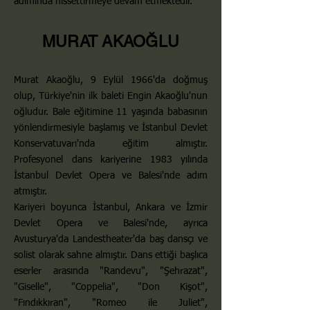
adımında hissettirmeye devam etmektedir.
MURAT AKAOĞLU
Murat Akaoğlu, 9 Eylül 1966'da doğmuş
olup, Türkiye'nin ilk baleti Engin Akaoğlu'nun
oğludur. Bale eğitimine 11 yaşında babasının
yönlendirmesiyle başlamış ve İstanbul Devlet
Konservatuvarı'nda eğitim almıştır.
Profesyonel dans kariyerine 1983 yılında
İstanbul Devlet Opera ve Balesi'nde adım
atmıştır.
Kariyeri boyunca İstanbul, Ankara ve İzmir
Devlet Opera ve Balesi'nde, ayrıca
Avusturya'da Landestheater'da baş dansçı ve
solist olarak sahne almıştır. Dans ettiği başlıca
eserler arasında "Randevu", "Şehrazat",
"Giselle", "Coppelia", "Don Kişot",
"Fındıkkıran", "Romeo ile Juliet",