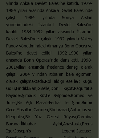
yılında Ankara Devlet Balesi’ne katıldı.
1979-
1984
yılları arasında Ankara Devlet Balesi’nde
çalıştı. 1984 yılında Sonya Arslan
yönetimindeki İstanbul Devlet Balesi’ne
katıldı.
1984-1992
yılları arasında İstanbul
Devlet Balesi’nde çalıştı. 1992 yılında Valery
Panov yönetimindeki Almanya Bonn Opera ve
Balesi’ne davet edildi.
1992-1998
yılları
arasında Bonn Operası’nda dans etti. 1998-
2001yılları arasında freelance dansçı olarak
çalıştı. 2004 yılından itibaren bale eğitmeni
olarak çalışmaktadır.Rol aldığı eserler;
Kuğu
Gölü,
Fındıkkıran,
Giselle,
Don Kişot,
Paquita
La
Bayader,
Şımarık Kız,
Le Sylphide,
Romeo ve
Jüliet,
Bir Aşk Masalı-Ferhat ile Şirin,
Binbir
Gece Masalları,
Carmen,
Shehrazad,
Antonius ve
Kleopatra,
Bir Yaz Gecesi Rüyası,
Carmina
Burana,
İlkbahar Ayini,
Anastasia,
Prens
Igor,
Joseph’s Legend,
Jaccuse-