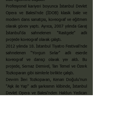
Profesyonel kariyeri boyunca İstanbul Devlet
Opera ve Balesi'nde (İDOB) klasik bale ve
modern dans sanatçısı, koreograf ve eğitmen
olarak görev yaptı. Ayrıca, 2007 yılında Garaj
İstanbul'da sahnelenen "Rastgele" adlı
projede koreograf olarak çalıştı.
2012 yılında 18. İstanbul Tiyatro Festivali'nde
sahnelenen "Yorgun Sırlar" adlı eserde
koreograf ve dansçı olarak yer aldı. Bu
projede, Sernaz Demirel, Tan Temel ve Özerk
Tozkoparan gibi isimlerle birlikte çalıştı.
Devrim İleri Tozkoparan, Kenan Doğulu'nun
"Aşk ile Yap" adlı şarkısının klibinde, İstanbul
Devlet Opera ve Balesi'nden Haldun Yedican
ile birlikte başrolü paylaştı.
Sanat hayatı boyunca hem sahne
performansları hem de eğitmenlik
çalışmalarıyla bale ve modern dans alanında
önemli katkılarda bulunan Tozkoparan,