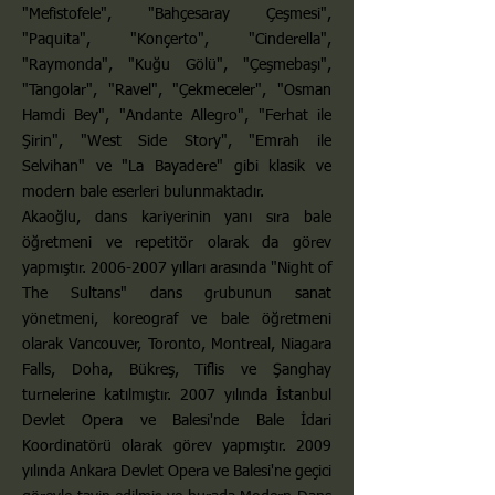
"Mefistofele", "Bahçesaray Çeşmesi",
"Paquita", "Konçerto", "Cinderella",
"Raymonda", "Kuğu Gölü", "Çeşmebaşı",
"Tangolar", "Ravel", "Çekmeceler", "Osman
Hamdi Bey", "Andante Allegro", "Ferhat ile
Şirin", "West Side Story", "Emrah ile
Selvihan" ve "La Bayadere" gibi klasik ve
modern bale eserleri bulunmaktadır.
Akaoğlu, dans kariyerinin yanı sıra bale
öğretmeni ve repetitör olarak da görev
yapmıştır.
2006-2007
yılları arasında "Night of
The Sultans" dans grubunun sanat
yönetmeni, koreograf ve bale öğretmeni
olarak Vancouver, Toronto, Montreal, Niagara
Falls, Doha, Bükreş, Tiflis ve Şanghay
turnelerine katılmıştır. 2007 yılında İstanbul
Devlet Opera ve Balesi'nde Bale İdari
Koordinatörü olarak görev yapmıştır. 2009
yılında Ankara Devlet Opera ve Balesi'ne geçici