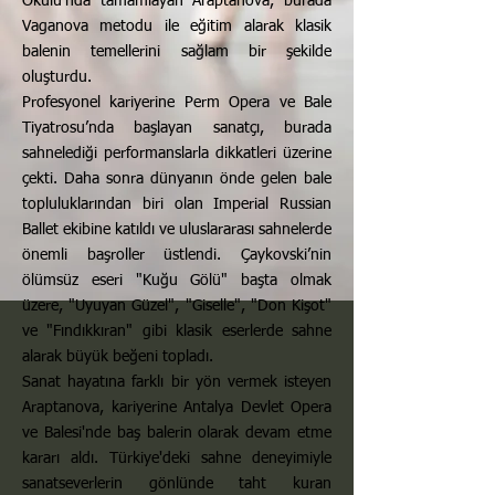
Okulu’nda tamamlayan Araptanova, burada
Vaganova metodu ile eğitim alarak klasik
balenin temellerini sağlam bir şekilde
oluşturdu.
Profesyonel kariyerine Perm Opera ve Bale
Tiyatrosu’nda başlayan sanatçı, burada
sahnelediği performanslarla dikkatleri üzerine
çekti. Daha sonra dünyanın önde gelen bale
topluluklarından biri olan Imperial Russian
Ballet ekibine katıldı ve uluslararası sahnelerde
önemli başroller üstlendi. Çaykovski’nin
ölümsüz eseri "Kuğu Gölü" başta olmak
üzere, "Uyuyan Güzel", "Giselle", "Don Kişot"
ve "Fındıkkıran" gibi klasik eserlerde sahne
alarak büyük beğeni topladı.
Sanat hayatına farklı bir yön vermek isteyen
Araptanova, kariyerine Antalya Devlet Opera
ve Balesi'nde baş balerin olarak devam etme
kararı aldı. Türkiye'deki sahne deneyimiyle
sanatseverlerin gönlünde taht kuran