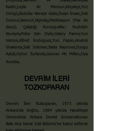
Dreyfuss,
Samson ve Dalila,
Kamelyalı
Kadın,
Leyla ile Mecnun,
Köçekçe,
Yoz
Döngü,
Bulutlar Nereye Gider,
İnsan İnsan,
Deli
Dumrul,
Nemrut,
Nijinsky,
Meditasyon (Pas de
deux). Çalıştığı Koreograflar;
Rudolph
Nureyev,
Peter Van Dyke,
Valery Panov,
Yuri
Vamos,
Alfred Rodriguez,
Yuri Papko,
Anatoli
Shakerea,
Sait Sökmen,
Naila Nazirova,
Duygu
Aykal,
Oytun Turfanda,
Geyvan Mc Millen,
Oya
Aruoba..
DEVRİM İLERİ
TOZKOPARAN
Devrim İleri Tozkoparan, 1973 yılında
Ankara'da doğdu. 1984 yılında Hacettepe
Üniversitesi Ankara Devlet Konservatuvarı
Bale Ana Sanat Dalı Bölümü'ne kabul edilerek
bale eğitimine başladı.