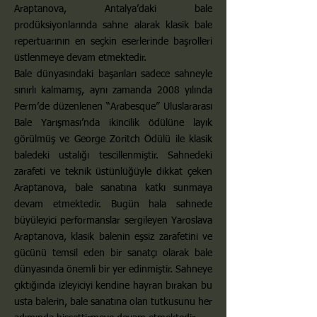
Araptanova, Antalya’daki bale
prodüksiyonlarında sahne alarak klasik bale
repertuarının en seçkin eserlerinde başrolleri
üstlenmeye devam etmektedir.
Bale dünyasındaki başarıları sadece sahneyle
sınırlı kalmamış, aynı zamanda 2008 yılında
Perm’de düzenlenen “Arabesque” Uluslararası
Bale Yarışması’nda ikincilik ödülüne layık
görülmüş ve George Zoritch Ödülü ile klasik
baledeki ustalığı tescillenmiştir. Sahnedeki
zarafeti ve teknik üstünlüğüyle dikkat çeken
Araptanova, bale sanatına katkı sunmaya
devam etmektedir. Bugün hala sahnede
büyüleyici performanslar sergileyen Yaroslava
Araptanova, klasik balenin eşsiz zarafetini ve
gücünü temsil eden bir sanatçı olarak bale
dünyasında önemli bir yer edinmiştir. Sahneye
çıktığında izleyiciyi kendine hayran bırakan bu
usta balerin, bale sanatına olan tutkusunu her